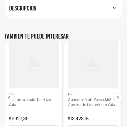
Descripción
También te puede interesar
Xulu
Xulu
Bálsamo Labial Nutritivo
Corrector Mate Cover Me!
Xulu
Con Ácido Hialurónico Xúlu
$
6927
,
36
$
13
.
423
,
18