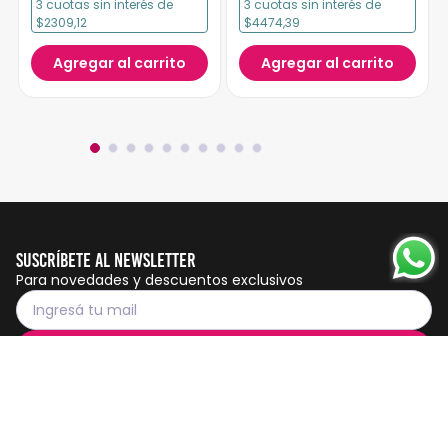
3
cuotas
sin interés
de
3
cuotas
sin interés
de
$2309,12
$4474,39
Agregar al carrito
Agregar al carrito
Suscríbete al Newsletter
Para novedades y descuentos exclusivos
Suscribirme
Servicio al cliente
Botón de
arrepentimiento