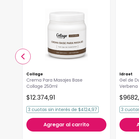
Collage
Idraet
Crema Para Masajes Base
Gel de D
Collage 250ml
Verbena 
Idraet 15
$
12
.
374
,
91
$
9682
3
cuotas
sin interés
de
$4124,97
3
cuota
,26
Agregar al carrito