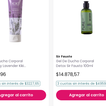
Sir Fausto
ucha Corporal
Gel De Ducha Corporal
y Lavender Kiki
Detox Sir Fausto 100ml
0gr
,
96
$
14
.
878
,
57
s
sin interés
de
$3227,65
3
cuotas
sin interés
de
$4959
Agregar al carrito
Agregar al carrito