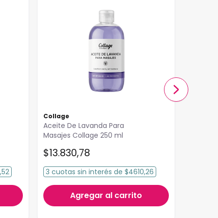
Collage
Collage
Aceite De Lavanda Para
Aceite D
Masajes Collage 250 ml
$
13
.
830
,
78
$
13
.
83
,52
3
cuotas
sin interés
de
$4610,26
3
cuota
Agregar al carrito