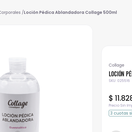
Corporales
Loción Pédica Ablandadora Collage 500ml
Collage
Loción P
SKU
:
025516
$
11
.
82
Precio Sin I
3
cuotas
s