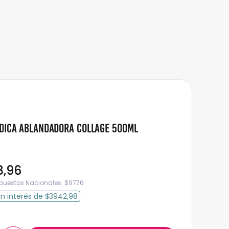
édica Ablandadora Collage 500ml
8
,
96
mpuestos Nacionales:
$
9776
in interés
de
$3942,98