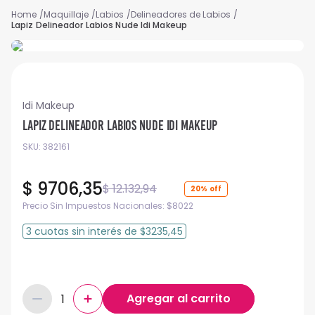
Maquillaje
Labios
Delineadores de Labios
Lapiz Delineador Labios Nude Idi Makeup
Idi Makeup
Lapiz Delineador Labios Nude Idi Makeup
SKU
:
382161
$
9706
,
35
$
12
.
132
,
94
20%
Precio Sin Impuestos Nacionales:
$
8022
3
cuotas
sin interés
de
$3235,45