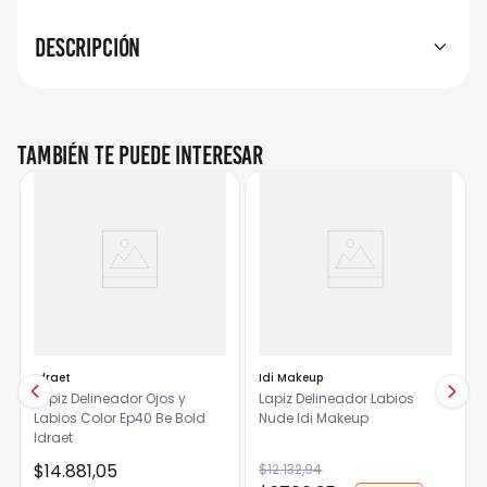
Descripción
También te puede interesar
Idraet
Idi Makeup
Lapiz Delineador Ojos y
Lapiz Delineador Labios
Labios Color Ep40 Be Bold
Nude Idi Makeup
Idraet
$
14
.
881
,
05
$
12
.
132
,
94