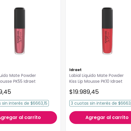
Idraet
iquido Mate Powder
Labial Liquido Mate Powder
Mousse PK55 Idraet
Kiss Lip Mousse PK10 Idraet
9
,
45
$
19
.
989
,
45
s
sin interés
de
$6663,15
3
cuotas
sin interés
de
$6663,
Agregar al carrito
Agregar al carrito