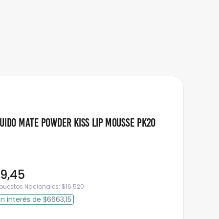
quido Mate Powder Kiss Lip Mousse PK20
9
,
45
mpuestos Nacionales:
$
16.520
in interés
de
$6663,15