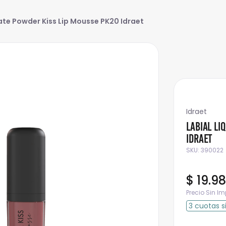
ate Powder Kiss Lip Mousse PK20 Idraet
Idraet
Labial Li
Idraet
SKU
:
390022
$
19
.
98
Precio Sin I
3
cuotas
s