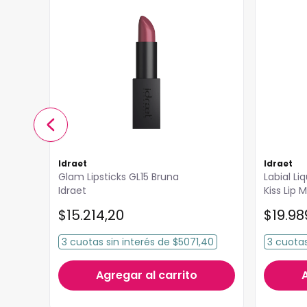
Idraet
Idraet
Glam Lipsticks GL15 Bruna
Labial L
Idraet
Kiss Lip 
$
15
.
214
,
20
$
19
.
98
3
cuotas
sin interés
de
$5071,40
3
cuota
40
Agregar al carrito