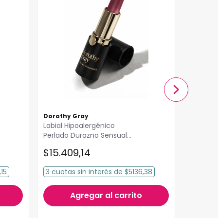
Dorothy Gray
Dorothy
Labial Hipoalergénico
Labial H
Perlado Durazno Sensual
Perlado
Dorothy Gray
$
15
.
409
,
14
$
15
.
4
15
3
cuotas
sin interés
de
$5136,38
3
cuota
Agregar al carrito