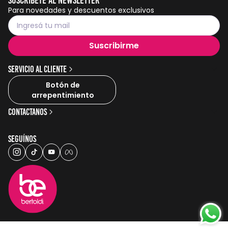
$
4503
,
05
15%
3
cuotas
sin interés
de
$1022,39
3
cuotas
sin interés
de
$1501,01
Agregar al carrito
Agregar al carrito
Suscríbete al Newsletter
Para novedades y descuentos exclusivos
Suscribirme
Servicio al cliente