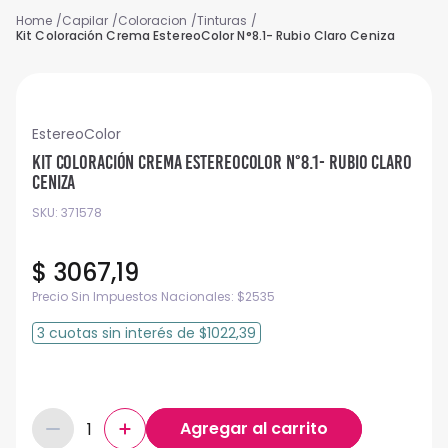
Capilar
Coloracion
Tinturas
Kit Coloración Crema EstereoColor N°8.1- Rubio Claro Ceniza
EstereoColor
Kit Coloración Crema EstereoColor N°8.1- Rubio Claro
Ceniza
SKU
:
371578
$
3067
,
19
Precio Sin Impuestos Nacionales:
$
2535
3
cuotas
sin interés
de
$1022,39