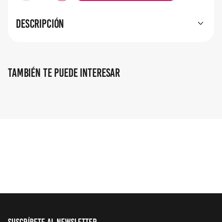
Descripción
También te puede interesar
EstereoColor
Tintura System 3
Kit Coloración Crema
EstereoColor N°8.1- Rubio
Claro Ceniza
$
3067
,
19
$
5297
,
71