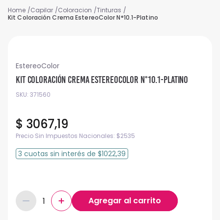
Capilar
Coloracion
Tinturas
Kit Coloración Crema EstereoColor N°10.1-Platino
EstereoColor
Kit Coloración Crema EstereoColor N°10.1-Platino
SKU
:
371560
$
3067
,
19
Precio Sin Impuestos Nacionales:
$
2535
3
cuotas
sin interés
de
$1022,39