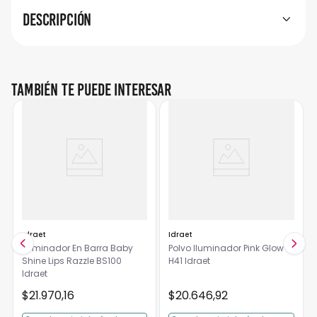
Descripción
También te puede interesar
Idraet
Idraet
Iluminador En Barra Baby
Polvo Iluminador Pink Glow
Shine Lips Razzle BS100
H41 Idraet
Idraet
$
21
.
970
,
16
$
20
.
646
,
92