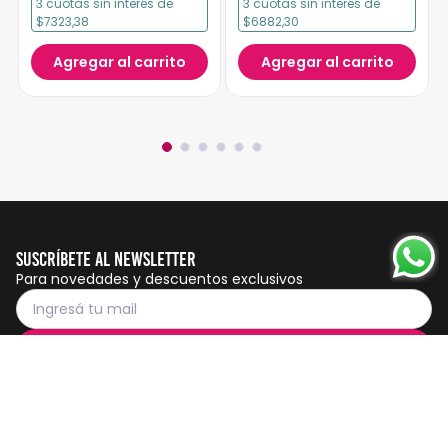
3
cuotas
sin interés
de
3
cuotas
sin interés
de
$7323,38
$6882,30
Agregar al carrito
Agregar al carrito
Suscríbete al Newsletter
Para novedades y descuentos exclusivos
Suscribirme
Servicio al cliente
Botón de
arrepentimiento