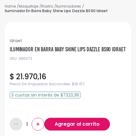
Maquillaje
Rostro
Iluminadores
Iluminador En Barra Baby Shine Lips Dazzle BS90 Idraet
Idraet
Iluminador En Barra Baby Shine Lips Dazzle BS90 Idraet
SKU
:
386073
$
21
.
970
,
16
Precio Sin Impuestos Nacionales:
$
18.157
3
cuotas
sin interés
de
$7323,38