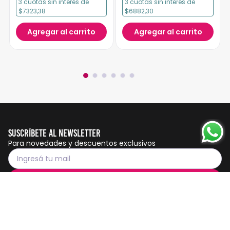
3
cuotas
sin interés
de
3
cuotas
sin interés
de
$7323,38
$6882,30
Agregar al carrito
Agregar al carrito
Suscríbete al Newsletter
Para novedades y descuentos exclusivos
Suscribirme
Servicio al cliente
Botón de
arrepentimiento