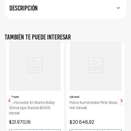
Descripción
También te puede interesar
Idraet
Idraet
Iluminador En Barra Baby
Polvo Iluminador Pink Glow
Shine Lips Razzle BS100
H41 Idraet
Idraet
$
21
.
970
,
16
$
20
.
646
,
92