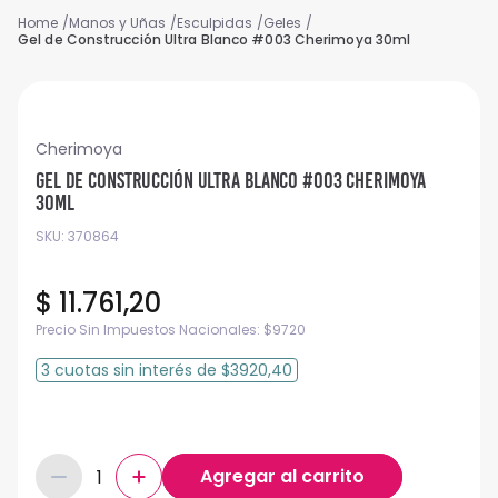
Manos y Uñas
Esculpidas
Geles
Gel de Construcción Ultra Blanco #003 Cherimoya 30ml
Cherimoya
Gel de Construcción Ultra Blanco #003 Cherimoya
30ml
SKU
:
370864
$
11
.
761
,
20
Precio Sin Impuestos Nacionales:
$
9720
3
cuotas
sin interés
de
$3920,40