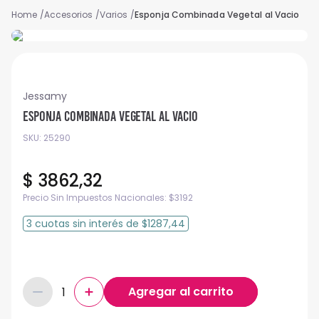
Accesorios
Varios
Esponja Combinada Vegetal al Vacio
Jessamy
Esponja Combinada Vegetal al Vacio
SKU
:
25290
$
3862
,
32
Precio Sin Impuestos Nacionales:
$
3192
3
cuotas
sin interés
de
$1287,44