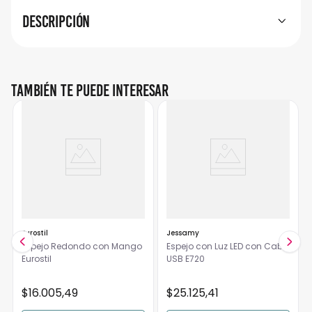
Descripción
También te puede interesar
Eurostil
Jessamy
Espejo Redondo con Mango
Espejo con Luz LED con Cable
Eurostil
USB E720
$
16
.
005
,
49
$
25
.
125
,
41