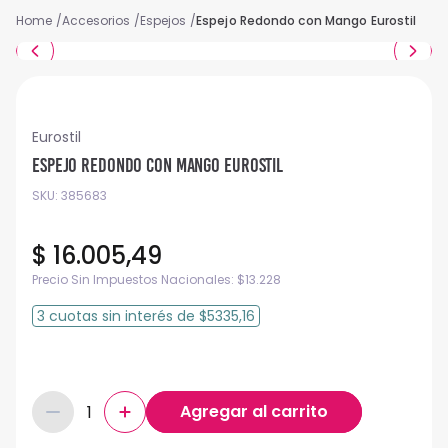
Accesorios
Espejos
Espejo Redondo con Mango Eurostil
Eurostil
Espejo Redondo con Mango Eurostil
SKU
:
385683
$
16
.
005
,
49
Precio Sin Impuestos Nacionales:
$
13.228
3
cuotas
sin interés
de
$5335,16