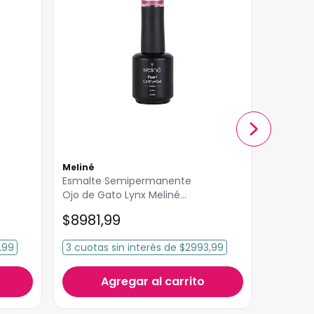
Meliné
Meliné
Esmalte Semipermanente
Esmalte Semipermanent
Ojo de Gato Lynx Meliné
Venetian 
15ml
Meliné 1
$
8981
,
99
$
7352
,99
3
cuotas
sin interés
de
$2993,99
3
cuota
Agregar al carrito