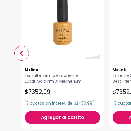
Meliné
Meliné
Esmalte Semipermanente
Esmalte Semipermanente
Lusail Gold N°931 Meliné 15ml
Best Fri
15ml
$
7352
,
99
$
7352
,
3
cuotas
sin interés
de
$2450,99
3
cuota
Agregar al carrito