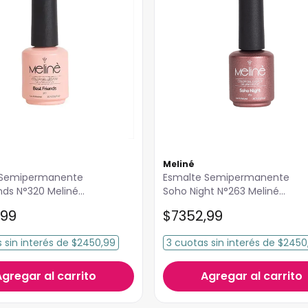
Meliné
Esmalte Semipermanente
ends N°320 Meliné
Soho Night N°263 Meliné
15ml
99
$
7352
,
99
s
sin interés
de
$2450,99
3
cuotas
sin interés
de
$2450
Agregar al carrito
Agregar al carrito