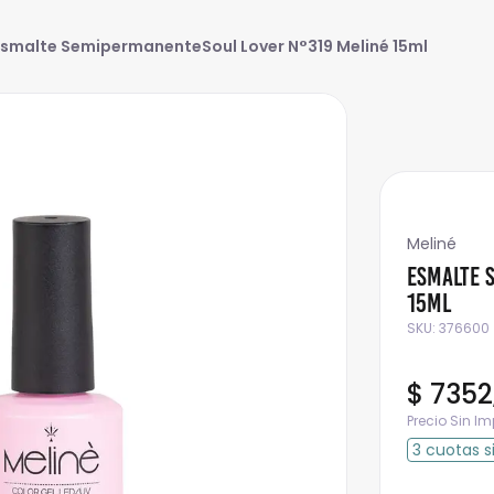
Esmalte SemipermanenteSoul Lover N°319 Meliné 15ml
Meliné
Esmalte 
15ml
SKU
:
376600
$
7352
Precio Sin I
3
cuotas
s