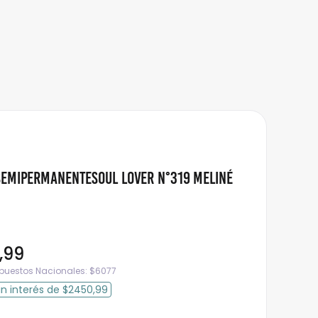
SemipermanenteSoul Lover N°319 Meliné
,
99
mpuestos Nacionales:
$
6077
in interés
de
$2450,99