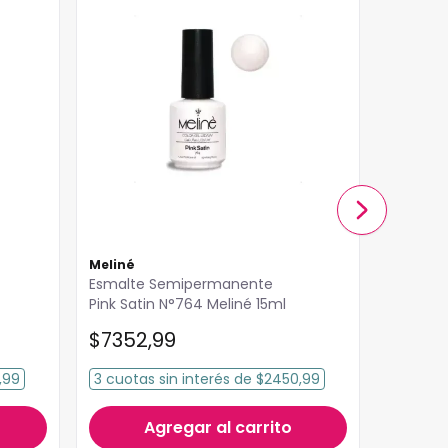
Meliné
Meliné
Esmalte Semipermanente
Esmalte Semipermanent
Pink Satin N°764 Meliné 15ml
Shine A 
15ml
$
7352
,
99
$
7352
,99
3
cuotas
sin interés
de
$2450,99
Agregar al carrito