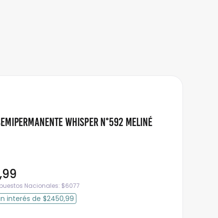
Semipermanente Whisper N°592 Meliné
,
99
mpuestos Nacionales:
$
6077
in interés
de
$2450,99