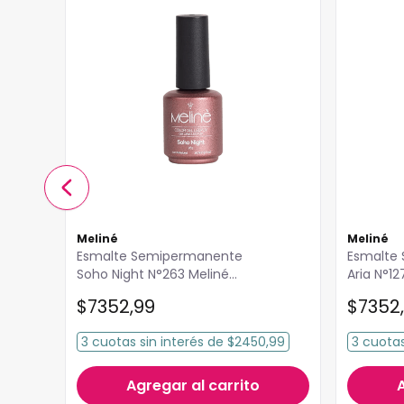
Meliné
Meliné
Esmalte Semipermanente
Esmalte Semipermanente
Soho Night N°263 Meliné
Aria N°12
15ml
$
7352
,
99
$
7352
,
3
cuotas
sin interés
de
$2450,99
3
cuota
Agregar al carrito