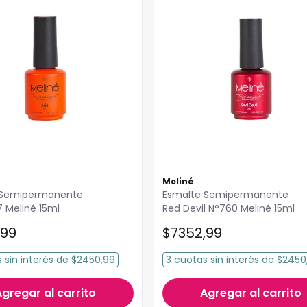
Meliné
Esmalte Semipermanente
7 Meliné 15ml
Red Devil N°760 Meliné 15ml
99
$
7352
,
99
s
sin interés
de
$2450,99
3
cuotas
sin interés
de
$2450
Agregar al carrito
Agregar al carrito