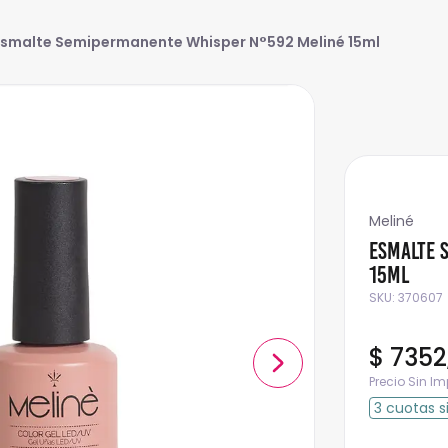
Esmalte Semipermanente Whisper N°592 Meliné 15ml
Meliné
Esmalte 
15ml
SKU
:
370607
$
7352
Precio Sin I
3
cuotas
s