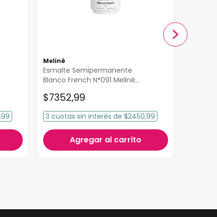
Meliné
Meliné
Esmalte Semipermanente
Esmalte Semipermanent
Blanco French N°091 Meliné
Venetian 
15ml
Meliné 1
$
7352
,
99
$
7352
,99
3
cuotas
sin interés
de
$2450,99
3
cuota
Agregar al carrito