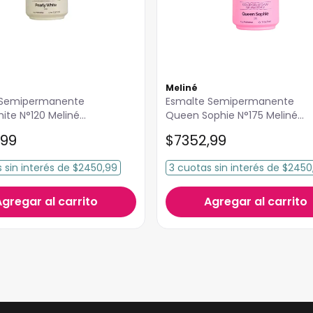
Meliné
Esmalte Semipermanente
hite N°120 Meliné
Queen Sophie N°175 Meliné
15ml
99
$
7352
,
99
s
sin interés
de
$2450,99
3
cuotas
sin interés
de
$2450
Agregar al carrito
Agregar al carrito