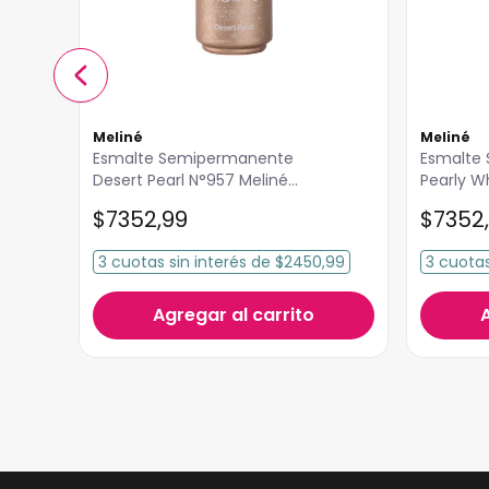
Meliné
Meliné
Esmalte Semipermanente
Esmalte Semipermanente
Desert Pearl N°957 Meliné
Pearly W
15ml
15ml
$
7352
,
99
$
7352
,
3
cuotas
sin interés
de
$2450,99
3
cuota
Agregar al carrito