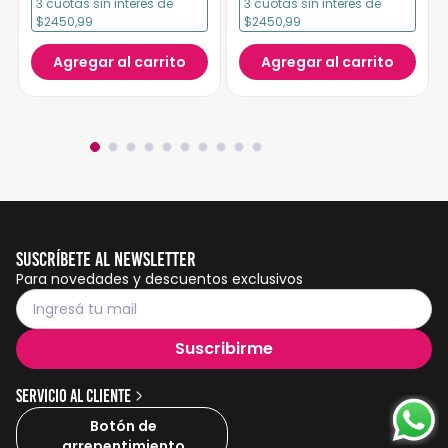
3
cuotas
sin interés
de
3
cuotas
sin interés
de
$2450,99
$2450,99
Agregar al carrito
Agregar al carrito
Suscríbete al Newsletter
Para novedades y descuentos exclusivos
Suscribirme
Servicio al cliente
Botón de
arrepentimiento