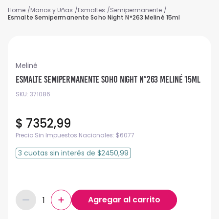
Manos y Uñas
Esmaltes
Semipermanente
Esmalte Semipermanente Soho Night N°263 Meliné 15ml
Meliné
Esmalte Semipermanente Soho Night N°263 Meliné 15ml
SKU
:
371086
$
7352
,
99
Precio Sin Impuestos Nacionales:
$
6077
3
cuotas
sin interés
de
$2450,99