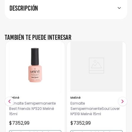
Descripción
También te puede interesar
Meliné
Meliné
Esmalte Semipermanente
Esmalte
Best Friends N°320 Meliné
SemipermanenteSoul Lover
15ml
N°319 Meliné 15ml
$
7352
,
99
$
7352
,
99