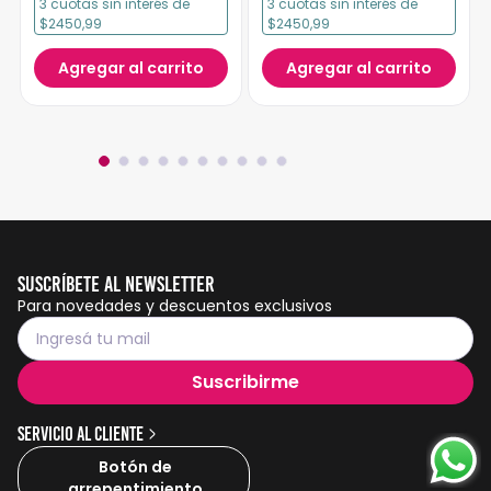
3
cuotas
sin interés
de
3
cuotas
sin interés
de
$2450,99
$2450,99
Agregar al carrito
Agregar al carrito
Suscríbete al Newsletter
Para novedades y descuentos exclusivos
Suscribirme
Servicio al cliente
Botón de
arrepentimiento