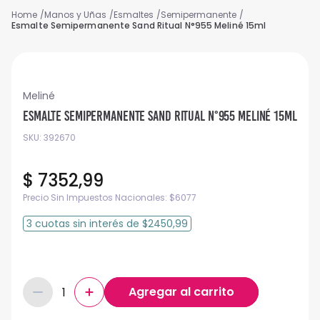
Manos y Uñas
Esmaltes
Semipermanente
Esmalte Semipermanente Sand Ritual N°955 Meliné 15ml
Meliné
Esmalte Semipermanente Sand Ritual N°955 Meliné 15ml
SKU
:
392670
$
7352
,
99
Precio Sin Impuestos Nacionales:
$
6077
3
cuotas
sin interés
de
$2450,99