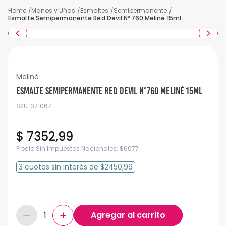
Manos y Uñas
Esmaltes
Semipermanente
Esmalte Semipermanente Red Devil N°760 Meliné 15ml
Meliné
Esmalte Semipermanente Red Devil N°760 Meliné 15ml
SKU
:
371067
$
7352
,
99
Precio Sin Impuestos Nacionales:
$
6077
3
cuotas
sin interés
de
$2450,99