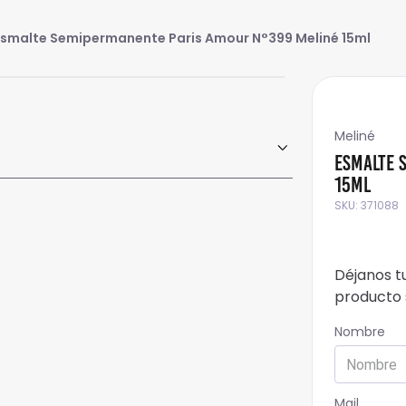
Esmalte Semipermanente Paris Amour N°399 Meliné 15ml
Meliné
Esmalte 
15ml
SKU
:
371088