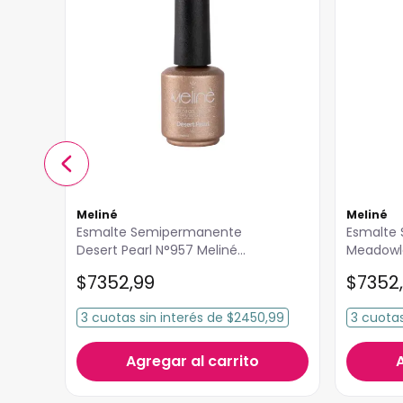
Meliné
Meliné
Esmalte Semipermanente
Esmalte Semipermanente
Desert Pearl N°957 Meliné
Meadowl
15ml
15ml
$
7352
,
99
$
7352
,
3
cuotas
sin interés
de
$2450,99
3
cuota
Agregar al carrito