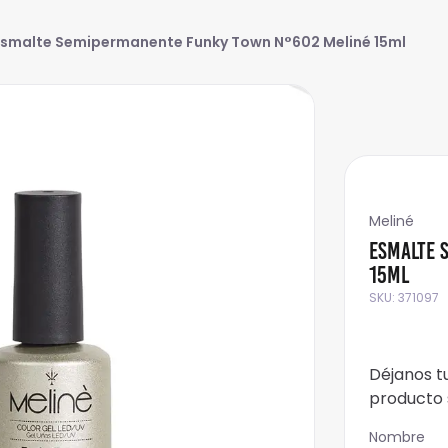
Esmalte Semipermanente Funky Town N°602 Meliné 15ml
Meliné
Esmalte 
15ml
SKU
:
371097