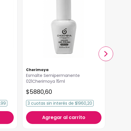
Cherimoya
Meliné
Esmalte Semipermanente
Esmalte Semipermanent
021Cherimoya 15ml
Blanco F
15ml
$
5880
,
60
$
7352
,99
3
cuotas
sin interés
de
$1960,20
3
cuota
Agregar al carrito