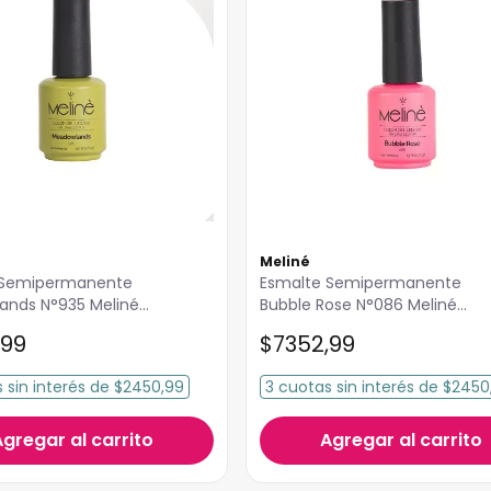
Meliné
Esmalte Semipermanente
ands N°935 Meliné
Bubble Rose N°086 Meliné
15ml
99
$
7352
,
99
s
sin interés
de
$2450,99
3
cuotas
sin interés
de
$2450
Agregar al carrito
Agregar al carrito