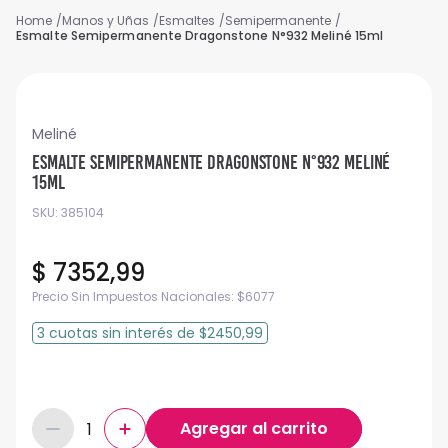
Manos y Uñas
Esmaltes
Semipermanente
Esmalte Semipermanente Dragonstone N°932 Meliné 15ml
Meliné
Esmalte Semipermanente Dragonstone N°932 Meliné
15ml
SKU
:
385104
$
7352
,
99
Precio Sin Impuestos Nacionales:
$
6077
3
cuotas
sin interés
de
$2450,99