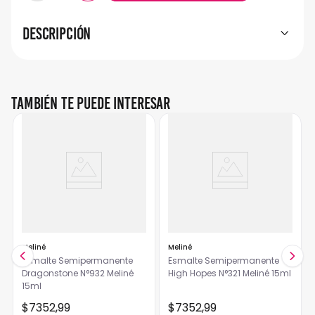
Descripción
También te puede interesar
Meliné
Meliné
Esmalte Semipermanente
Esmalte Semipermanente
Dragonstone N°932 Meliné
High Hopes N°321 Meliné 15ml
15ml
$
7352
,
99
$
7352
,
99