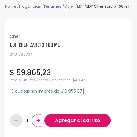
Fragancias
Perfumes
Mujer
EDP
EDP Cher Zarci x 100 ml
Cher
EDP Cher Zarci x 100 ml
SKU
:
388764
$
59
.
865
,
23
Precio Sin Impuestos Nacionales:
$
49.475
3
cuotas
sin interés
de
$19.955,07