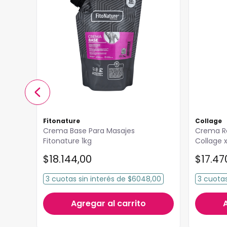
Fitonature
Collage
Crema Base Para Masajes
Crema R
Fitonature 1kg
Collage 
$
18
.
144
,
00
$
17
.
47
,30
3
cuotas
sin interés
de
$6048,00
3
cuota
Agregar al carrito