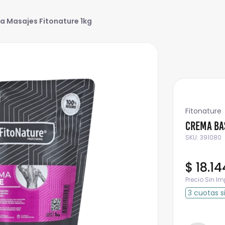
a Masajes Fitonature 1kg
Fitonature
Crema Ba
SKU
:
391080
$
18
.
14
Precio Sin I
3
cuotas
s