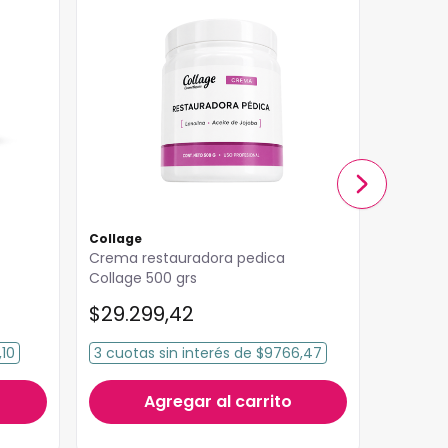
Collage
Collage
Crema restauradora pedica
Crema B
Collage 500 grs
C
$
29
.
299
,
42
$
33
.
8
,10
3
cuotas
sin interés
de
$9766,47
3
cuota
Agregar al carrito