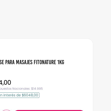
se Para Masajes Fitonature 1kg
4
,
00
mpuestos Nacionales:
$
14.995
in interés
de
$6048,00