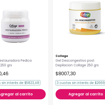
Collage
estauradora Pedica
Gel Descongestivo post
x250 grs
Depilacion Collage 250 grs
0
,
46
$
8007
,
30
s
sin interés
de
$5823,48
3
cuotas
sin interés
de
$2669
Agregar al carrito
Agregar al carrito