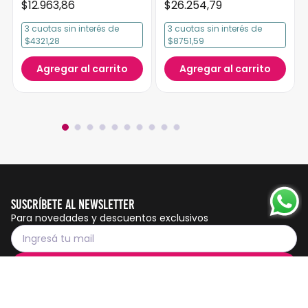
$
12
.
963
,
86
$
26
.
254
,
79
3
cuotas
sin interés
de
3
cuotas
sin interés
de
$4321,28
$8751,59
Agregar al carrito
Agregar al carrito
Suscríbete al Newsletter
Para novedades y descuentos exclusivos
Suscribirme
Servicio al cliente