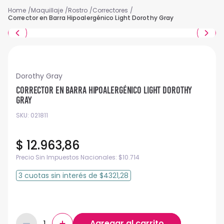
Maquillaje
Rostro
Correctores
Corrector en Barra Hipoalergénico Light Dorothy Gray
Dorothy Gray
Corrector en Barra Hipoalergénico Light Dorothy
Gray
SKU
:
021811
$
12
.
963
,
86
Precio Sin Impuestos Nacionales:
$
10.714
3
cuotas
sin interés
de
$4321,28