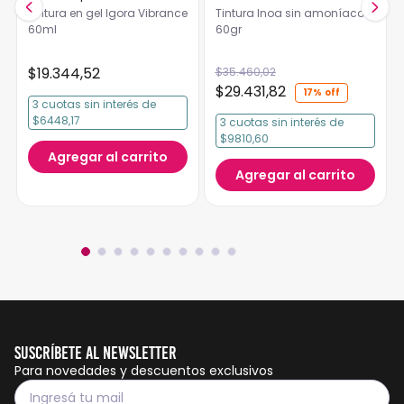
Tintura en gel Igora Vibrance
Tintura Inoa sin amoníaco
60ml
60gr
$
19
.
344
,
52
$
35
.
460
,
02
$
29
.
431
,
82
17%
3
cuotas
sin interés
de
$6448,17
3
cuotas
sin interés
de
$9810,60
Agregar al carrito
Agregar al carrito
Suscríbete al Newsletter
Para novedades y descuentos exclusivos