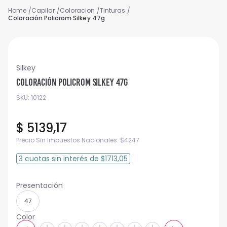
Capilar
Coloracion
Tinturas
Coloración Policrom Silkey 47g
Silkey
Coloración Policrom Silkey 47g
SKU
:
10122
$
5139
,
17
Precio Sin Impuestos Nacionales:
$
4247
3
cuotas
sin interés
de
$1713,05
47