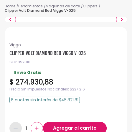
Herramientas
Maquinas de corte
Clippers
Clipper Volt Diamond Red Viggo V-025
Viggo
Clipper Volt Diamond Red Viggo V-025
SKU
:
392810
Envio Gratis
$
274
.
930
,
88
Precio Sin Impuestos Nacionales:
$
227.216
6
cuotas
sin interés
de
$45.821,81