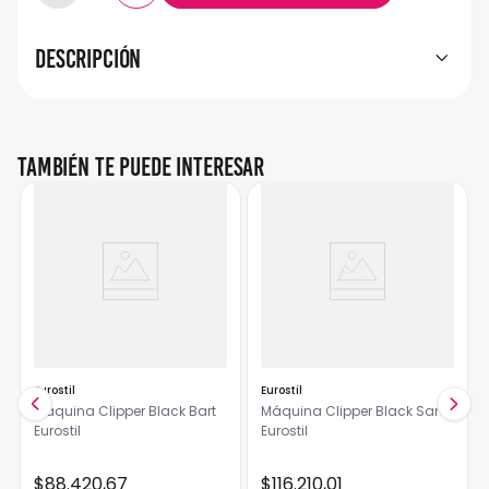
Descripción
También te puede interesar
Eurostil
Eurostil
Máquina Clipper Black Bart
Máquina Clipper Black Sam
Eurostil
Eurostil
$
88
.
420
,
67
$
116
.
210
,
01