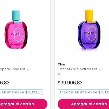
Cher
 Speak Love Edt 75
Cher Mix We Matter Edt 75
Ml
6
,
83
$
39
.
906
,
83
s
sin interés
de
$13.302,27
3
cuotas
sin interés
de
$13.30
Agregar al carrito
Agregar al carrito