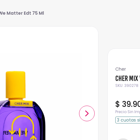
We Matter Edt 75 Ml
Cher
Cher Mix 
SKU
:
390278
$
39
.
9
Precio Sin I
3
cuotas
s