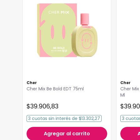
Cher
Cher
Cher Mix Be Bold EDT 75ml
Cher Mix
Ml
$
39
.
906
,
83
$
39
.
90
3
cuotas
sin interés
de
$13.302,27
3
cuota
Agregar al carrito