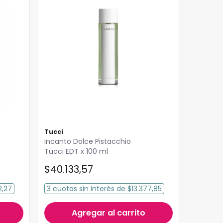
Tucci
Incanto Dolce Pistacchio
Tucci EDT x 100 ml
$
40
.
133
,
57
2,27
3
cuotas
sin interés
de
$13.377,85
Agregar al carrito