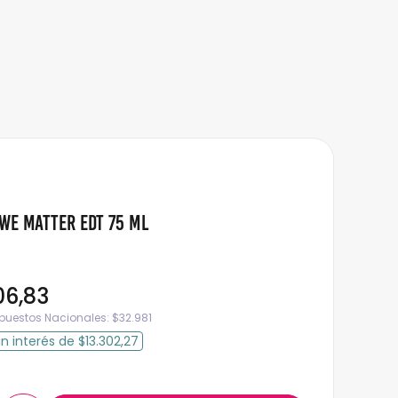
We Matter Edt 75 Ml
06
,
83
mpuestos Nacionales:
$
32.981
in interés
de
$13.302,27