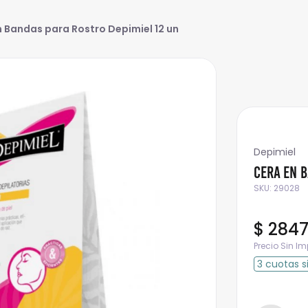
n Bandas para Rostro Depimiel 12 un
Depimiel
Cera En B
SKU
:
29028
$
284
Precio Sin I
3
cuotas
s