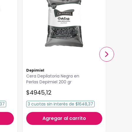
Depimiel
Depimie
Cera Depilatoria Negra en
Cera Dep
Perlas Depimiel 200 gr
Sistema
200 gr
$
4945
,
12
$
7737
,37
3
cuotas
sin interés
de
$1648,37
3
cuota
Agregar al carrito