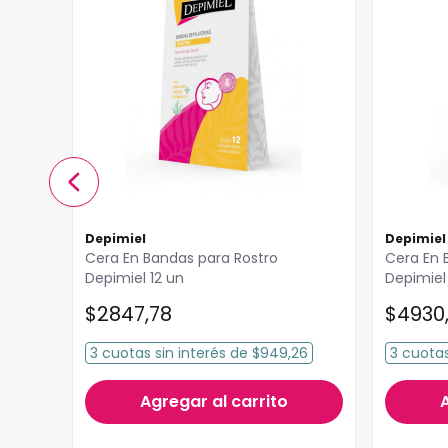
Depimiel
Depimiel
Cera En Bandas para Rostro
Cera En 
Depimiel 12 un
$
2847
,
78
$
4930
3
cuotas
sin interés
de
$949,26
3
cuota
Agregar al carrito