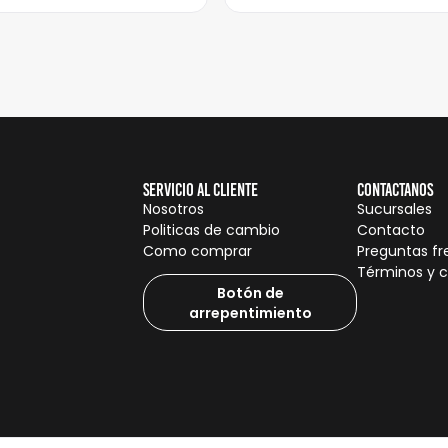
Servicio al cliente
Contactanos
Nosotros
Sucursales
Politicas de cambio
Contacto
Como comprar
Preguntas f
Términos y 
Botón de
arrepentimiento