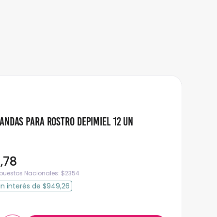
andas para Rostro Depimiel 12 un
7
,
78
mpuestos Nacionales:
$
2354
in interés
de
$949,26