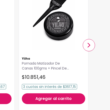
Yilho
Yilho
Pomada Matizador De
Pomada 
Canas 100gms + Pincel De
Water Yi
Regalo Yilho
$
10
.
851
,
46
$
10
.
03
,67
3
cuotas
sin interés
de
$3617,15
3
cuota
Agregar al carrito