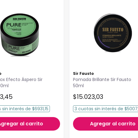
o
Sir Fausto
ox Efecto Áspero Sir
Pomada Brillante Sir Fausto
00ml
50ml
3
,
45
$
15
.
023
,
03
s
sin interés
de
$6931,15
3
cuotas
sin interés
de
$5007
Agregar al carrito
Agregar al carrito