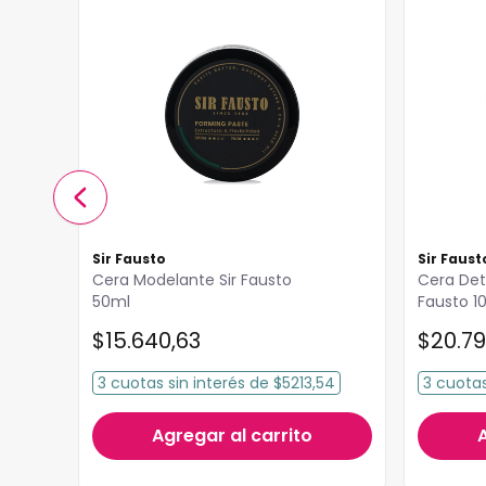
Sir Fausto
Sir Faust
Cera Modelante Sir Fausto
Cera Det
50ml
Fausto 1
$
15
.
640
,
63
$
20
.
79
3
cuotas
sin interés
de
$5213,54
3
cuota
Agregar al carrito