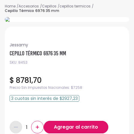
Accesorios
Cepillos
cepillos termicos
Cepillo Térmico 6976 35 mm
Jessamy
Cepillo Térmico 6976 35 mm
SKU
:
8453
$
8781
,
70
Precio Sin Impuestos Nacionales:
$
7258
3
cuotas
sin interés
de
$2927,23