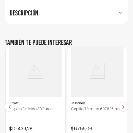
Descripción
También te puede interesar
Eurostil
Jessamy
Cepillo Esférico 3D Eurostil
Cepillo Térmico 6978 16 mm
$
10
.
439
,
28
$
6759
,
06