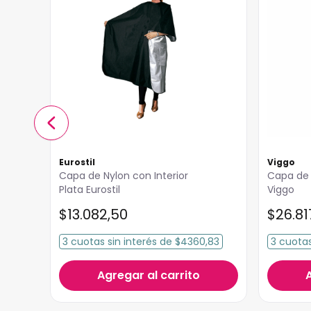
Eurostil
Viggo
Capa de Nylon con Interior
Capa de
Plata Eurostil
Viggo
$
13
.
082
,
50
$
26
.
81
3
cuotas
sin interés
de
$4360,83
3
cuota
Agregar al carrito