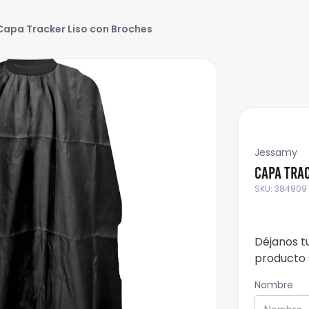
Capa Tracker Liso con Broches
Jessamy
Capa Tra
SKU
:
384909