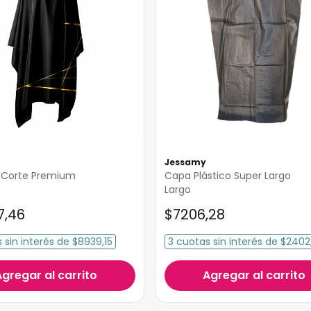
Jessamy
 Corte Premium
Capa Plástico Super Largo
Largo
7
,
46
$
7206
,
28
s
sin interés
de
$8939,15
3
cuotas
sin interés
de
$2402
Agregar al carrito
Agregar al carrito