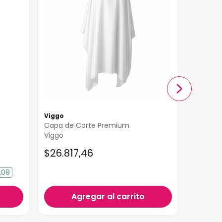
Viggo
Jessam
Capa de Corte Premium
Capa Ba
Viggo
Elástico
$
26
.
817
,
46
$
26
.
7
,09
Agregar al carrito