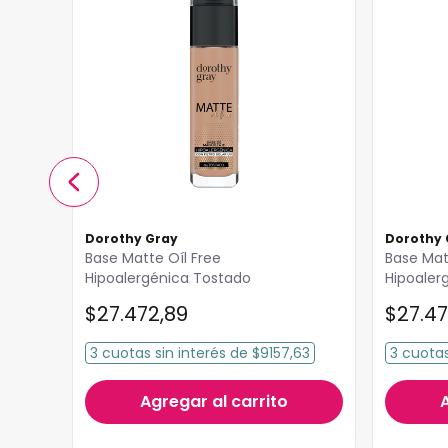
Dorothy Gray
Dorothy 
Base Matte Oíl Free
Base Mat
Hipoalergénica Tostado
Hipoaler
$
27
.
472
,
89
$
27
.
47
3
cuotas
sin interés
de
$9157,63
3
cuota
Agregar al carrito