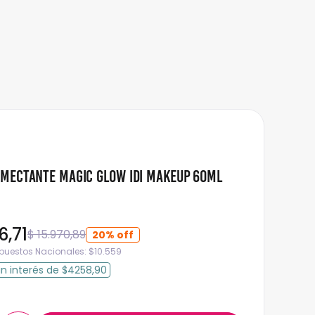
mectante Magic Glow Idi Makeup 60ml
6
,
71
$
15
.
970
,
89
20%
mpuestos Nacionales:
$
10.559
in interés
de
$4258,90