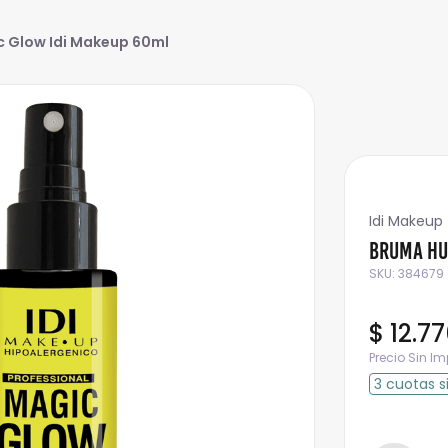
 Glow Idi Makeup 60ml
Idi Makeup
Bruma Hu
SKU
:
384679
$
12
.
77
Precio Sin I
3
cuotas
s