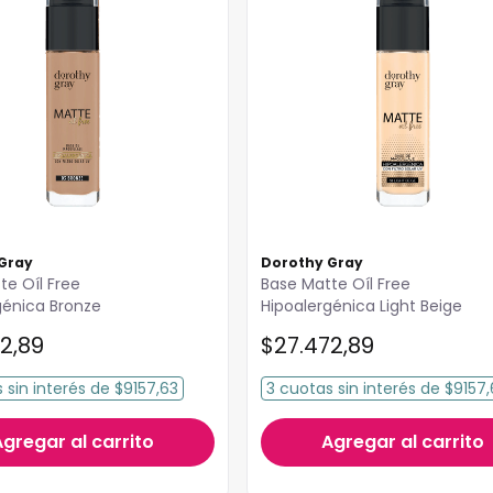
Gray
Dorothy Gray
te Oíl Free
Base Matte Oíl Free
génica Bronze
Hipoalergénica Light Beige
2
,
89
$
27
.
472
,
89
s
sin interés
de
$9157,63
3
cuotas
sin interés
de
$9157,
Agregar al carrito
Agregar al carrito