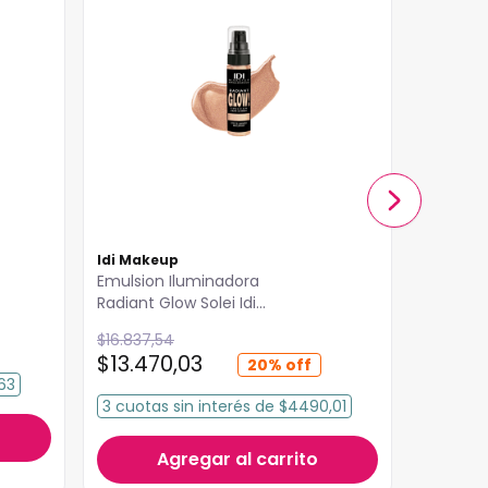
Idi Makeup
Idi Mak
Emulsion Iluminadora
Emulsio
Radiant Glow Solei Idi
Radiant G
Makeup
Makeup
$
16
.
837
,
54
$
16
.
837
,
$
13
.
470
,
03
$
13
.
47
20%
63
3
cuotas
sin interés
de
$4490,01
3
cuota
Agregar al carrito