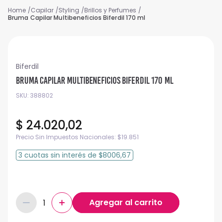
Capilar
Styling
Brillos y Perfumes
Bruma Capilar Multibeneficios Biferdil 170 ml
Biferdil
Bruma Capilar Multibeneficios Biferdil 170 ml
SKU
:
388802
$
24
.
020
,
02
Precio Sin Impuestos Nacionales:
$
19.851
3
cuotas
sin interés
de
$8006,67