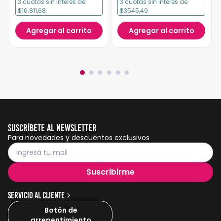
3
cuotas
sin interés
de
3
cuotas
sin interés
de
$16.811,68
$3545,49
Agregar al carrito
Agregar al carrito
Suscríbete al Newsletter
Para novedades y descuentos exclusivos
Suscribirme
Servicio al cliente
Botón de
arrepentimiento