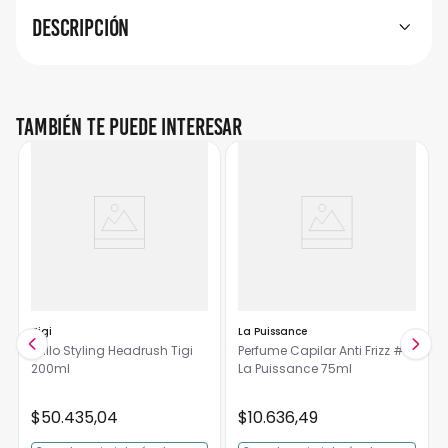
Descripción
También te puede interesar
Tigi
La Puissance
Brillo Styling Headrush Tigi
Perfume Capilar Anti Frizz #1
200ml
La Puissance 75ml
$
50
.
435
,
04
$
10
.
636
,
49