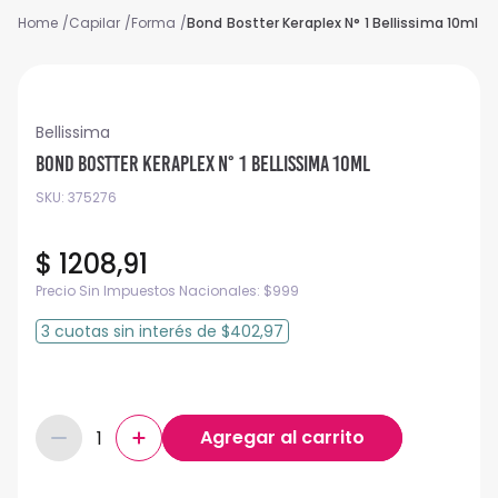
Capilar
Forma
Bond Bostter Keraplex N° 1 Bellissima 10ml
Bellissima
Bond Bostter Keraplex N° 1 Bellissima 10ml
SKU
:
375276
$
1208
,
91
Precio Sin Impuestos Nacionales:
$
999
3
cuotas
sin interés
de
$402,97