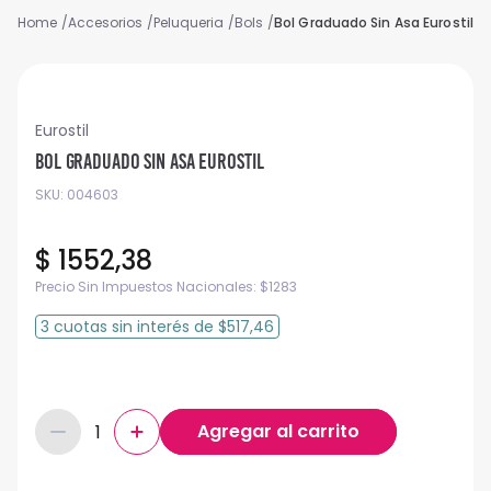
Accesorios
Peluqueria
Bols
Bol Graduado Sin Asa Eurostil
Eurostil
Bol Graduado Sin Asa Eurostil
SKU
:
004603
$
1552
,
38
Precio Sin Impuestos Nacionales:
$
1283
3
cuotas
sin interés
de
$517,46