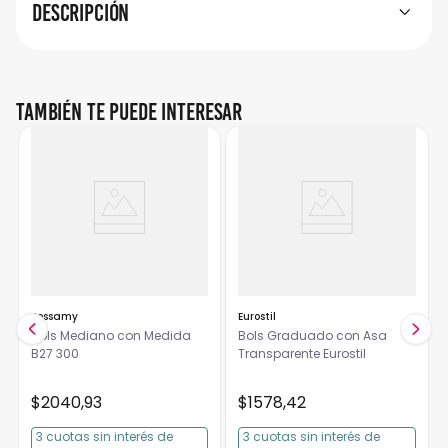
Descripción
También te puede interesar
Jessamy
Eurostil
Bols Mediano con Medida
Bols Graduado con Asa
B27 300
Transparente Eurostil
$
2040
,
93
$
1578
,
42
3
cuotas
sin interés
de
3
cuotas
sin interés
de