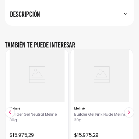
Descripción
También te puede interesar
Meliné
Meliné
Builder Gel Neutral Meliné
Builder Gel Pink Nude Meliné
30g
30g
$
15
.
975
,
29
$
15
.
975
,
29