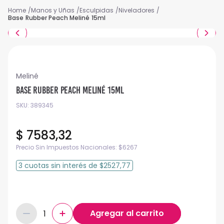
Manos y Uñas
Esculpidas
Niveladores
Base Rubber Peach Meliné 15ml
Meliné
Base Rubber Peach Meliné 15ml
SKU
:
389345
$
7583
,
32
Precio Sin Impuestos Nacionales:
$
6267
3
cuotas
sin interés
de
$2527,77