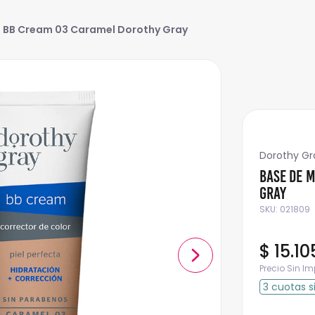
e BB Cream 03 Caramel Dorothy Gray
Dorothy Gr
Base de 
Gray
SKU
:
021809
$
15
.
10
Precio Sin I
3
cuotas
s