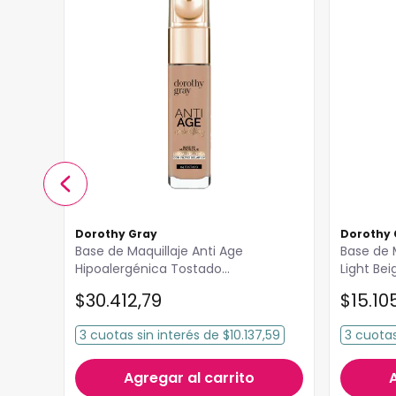
Dorothy Gray
Dorothy 
Base de Maquillaje Anti Age
Base de 
Hipoalergénica Tostado
Light Bei
Dorothy Gray
$
30
.
412
,
79
$
15
.
10
14
3
cuotas
sin interés
de
$10.137,59
3
cuota
Agregar al carrito