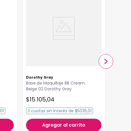
Dorothy Gray
Idraet
Base de Maquillaje BB Cream
Base Flu
Beige 02 Dorothy Gray
Hialuron
$
15
.
105
,
04
$
46
.
5
01
3
cuotas
sin interés
de
$5035,01
3
cuota
Agregar al carrito