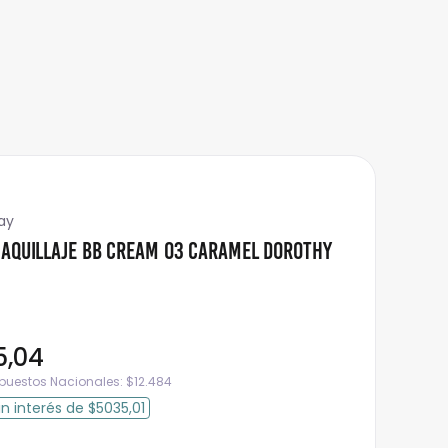
ay
Maquillaje BB Cream 03 Caramel Dorothy
5
,
04
mpuestos Nacionales:
$
12.484
in interés
de
$5035,01