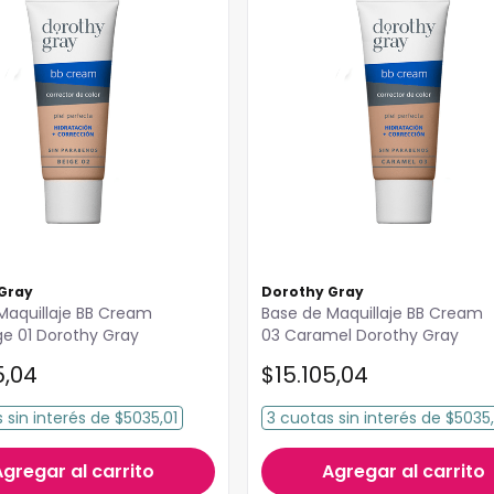
Gray
Dorothy Gray
Maquillaje BB Cream
Base de Maquillaje BB Cream
ge 01 Dorothy Gray
03 Caramel Dorothy Gray
5
,
04
$
15
.
105
,
04
s
sin interés
de
$5035,01
3
cuotas
sin interés
de
$5035,
Agregar al carrito
Agregar al carrito