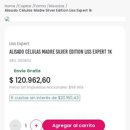
Capilar
Forma
Alisados
Alisado Células Madre Silver Edition Liss Expert 1k
Liss Expert
Alisado Células Madre Silver Edition Liss Expert 1k
SKU
:
390802
Envio Gratis
$
120
.
962
,
60
Precio Sin Impuestos Nacionales:
$
99.969
6
cuotas
sin interés
de
$20.160,43