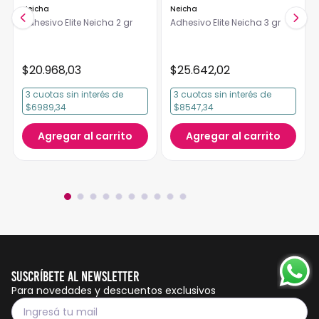
Neicha
Neicha
Adhesivo Elite Neicha 2 gr
Adhesivo Elite Neicha 3 gr
$
20
.
968
,
03
$
25
.
642
,
02
3
cuotas
sin interés
de
3
cuotas
sin interés
de
$6989,34
$8547,34
Agregar al carrito
Agregar al carrito
Suscríbete al Newsletter
Para novedades y descuentos exclusivos