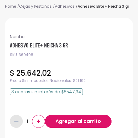
Cejas y Pestañas
Adhesivos
Adhesivo Elite+ Neicha 3 gr
Neicha
Adhesivo Elite+ Neicha 3 gr
SKU
:
369408
$
25
.
642
,
02
Precio Sin Impuestos Nacionales:
$
21.192
3
cuotas
sin interés
de
$8547,34