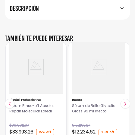
Descripción
También te puede interesar
L'Oréal Professionnel
Inecto
Serum Rinse-off Absolut
Sérum de Brillo Glycolic
Repair Molecular Loreal
Gloss 95 ml Inecto
$
39
.
992
,
07
$
15
.
293
,
27
$
33
.
993
,
26
$
12
.
234
,
62
15%
20%