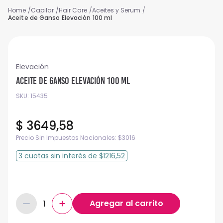
Capilar
Hair Care
Aceites y Serum
Aceite de Ganso Elevación 100 ml
Elevación
Aceite de Ganso Elevación 100 ml
SKU
:
15435
$
3649
,
58
Precio Sin Impuestos Nacionales:
$
3016
3
cuotas
sin interés
de
$1216,52