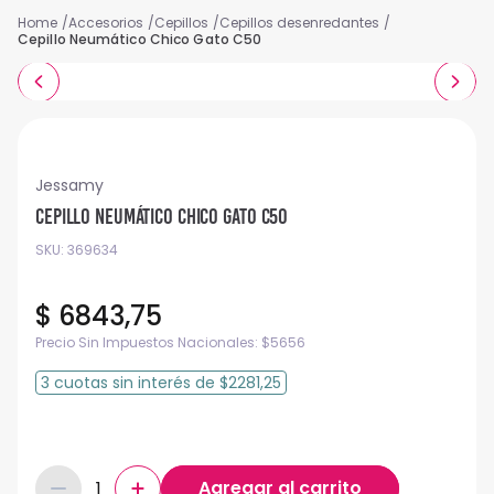
Accesorios
Cepillos
Cepillos desenredantes
Cepillo Neumático Chico Gato C50
Jessamy
Cepillo Neumático Chico Gato C50
SKU
:
369634
$
6843
,
75
Precio Sin Impuestos Nacionales:
$
5656
3
cuotas
sin interés
de
$2281,25